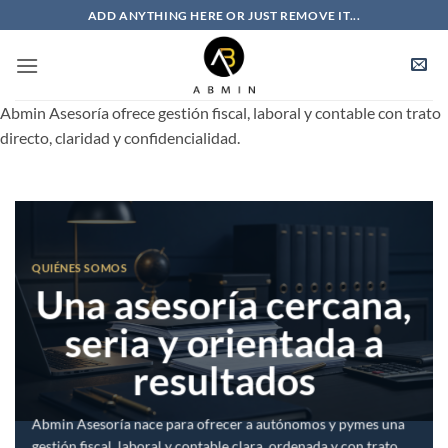
Saltar
ADD ANYTHING HERE OR JUST REMOVE IT...
al
contenido
Abmin Asesoría ofrece gestión fiscal, laboral y contable con trato
directo, claridad y confidencialidad.
QUIÉNES SOMOS
Una asesoría cercana,
seria y orientada a
resultados
Abmin Asesoría nace para ofrecer a autónomos y pymes una
gestión fiscal, laboral y contable clara, ordenada y con trato