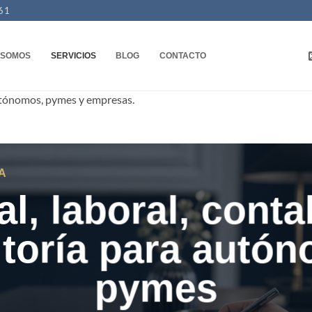
61
 SOMOS
SERVICIOS
BLOG
CONTACTO
 autónomos, pymes y empresas.
A
al, laboral, conta
toría para autó
pymes