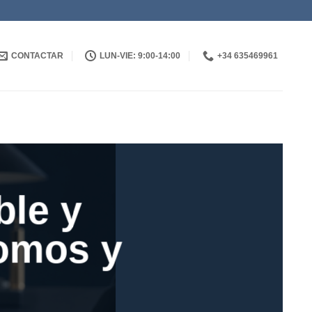
CONTACTAR
LUN-VIE: 9:00-14:00
+34 635469961
ble y
nomos y