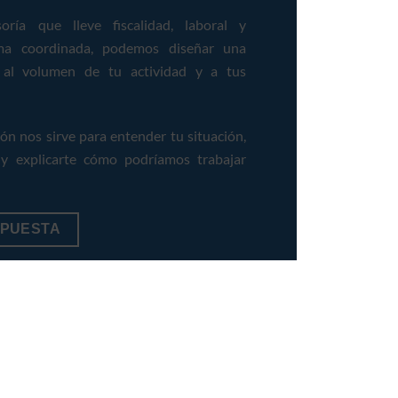
ría que lleve fiscalidad, laboral y
rma coordinada, podemos diseñar una
 al volumen de tu actividad y a tus
ón nos sirve para entender tu situación,
 y explicarte cómo podríamos trabajar
OPUESTA