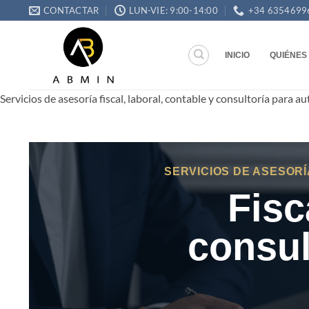
Saltar
CONTACTAR
LUN-VIE: 9:00-14:00
+34 6354699
al
contenido
INICIO
QUIÉNES
Servicios de asesoría fiscal, laboral, contable y consultoría para
SERVICIOS DE ASESORÍ
Fisc
consul