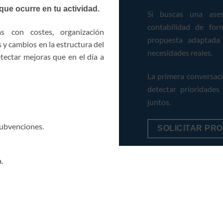
que ocurre en tu actividad.
Si buscas una aseso
contabilidad de fo
s con costes, organización
propuesta adaptada
s y cambios en la estructura del
necesidades reales.
ectar mejoras que en el día a
La primera conversaci
detectar prioridades
juntos.
subvenciones.
SOLICITAR PR
.